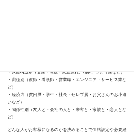
ターゲット層の考え方の例
・年齢層（１０代・２０代・３０代など）
・世代（幼児・小学生・中学生・高校生・大学生・社会人・高
齢者など）
・用途別（遊び・接客・会議・商売・休憩・冠婚葬祭など）
・人数別（２～４名程度の団体・数十名の団体・おひとり様な
ど）
・社会的立場（子供・大人・学生・会社員・社長・主婦など）
・家族構成別（父親・母親・家族連れ、独身、ひとり親など）
・職種別（教師・看護師・営業職・エンジニア・サービス業な
ど）
・経済力（貧困層・学生・社長・セレブ層・お父さんのお小遣
いなど）
・関係性別（友人と・会社の人と・来客と・家族と・恋人とな
ど）
どんな人がお客様になるのかを決めることで価格設定や必要経