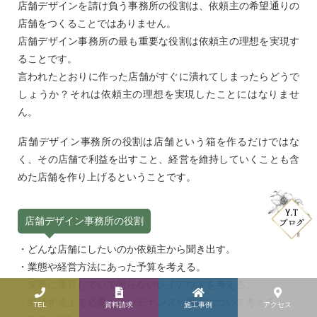
店舗デザインを請け負う事務所の役割は、依頼主の希望通りの
店舗をつくることではありません。
店舗デザイン事務所の最も重要な役割は依頼主の理想を実現す
ることです。
言われたとおりに作った店舗がすぐに潰れてしまったらどうで
しょうか？それは依頼主の理想を実現したことにはなりませ
ん。
店舗デザイン事務所の役割は店舗という箱を作るだけではな
く、その店舗で利益を出すこと、経営を維持していくことも含
めた店舗を作り上げるということです。
店舗デザイン事務所の役割
・どんな店舗にしたいのか依頼主から聞き出す。
・業態や経営方法にあった予算を考える。
・実際に運営していて困らないレイアウトを考える。
・継続する上で必要なメンテナンスや費用について考える。
TEL
資料請求
施工事例
アクセス