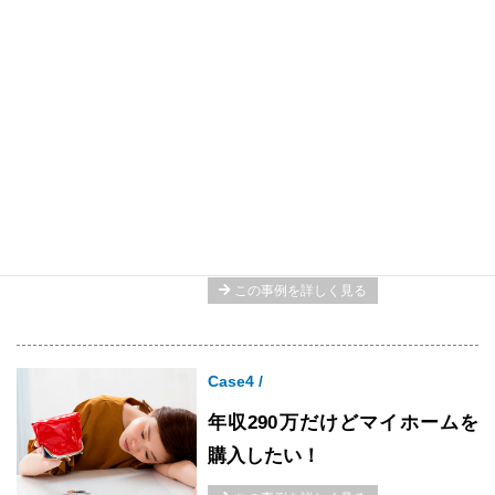
の
ダブル家賃を何とかしたい！
この事例を詳しく見る
Case3 /
住宅ローンがだいぶ残ってるけ
ど
子供が増えたから家を買い替
えたい！
この事例を詳しく見る
Case4 /
年収290万だけど
マイホームを
購入したい！