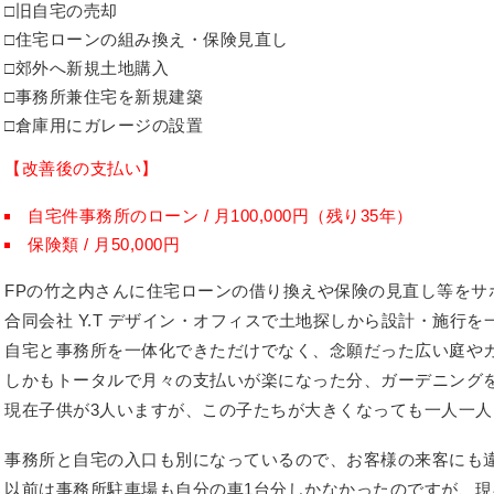
旧自宅の売却
住宅ローンの組み換え・保険見直し
郊外へ新規土地購入
事務所兼住宅を新規建築
倉庫用にガレージの設置
【改善後の支払い】
自宅件事務所のローン / 月100,000円（残り35年）
保険類 / 月50,000円
FPの竹之内さんに住宅ローンの借り換えや保険の見直し等をサ
合同会社 Y.T デザイン・オフィスで土地探しから設計・施行
自宅と事務所を一体化できただけでなく、念願だった広い庭や
しかもトータルで月々の支払いが楽になった分、ガーデニング
現在子供が3人いますが、この子たちが大きくなっても一人一
事務所と自宅の入口も別になっているので、お客様の来客にも
以前は事務所駐車場も自分の車1台分しかなかったのですが、