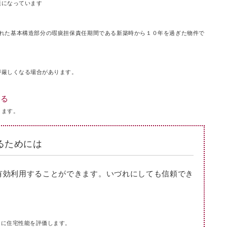
題になっています
られた基本構造部分の瑕疵担保責任期間である新築時から１０年を過ぎた物件で
が厳しくなる場合があります。
。
ある
ります。
るためには
有効利用することができます。いづれにしても信頼でき
的に住宅性能を評価します。