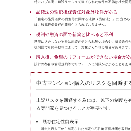
特にバブル期に建設ラッシュで建てられた物件の不備は社会問
品確法の瑕疵担保責任対象外物件がある
「住宅の品質確保の促進等に関する法律（品確法）」に 定め
は、瑕疵担保責任が義務付けられておりません。
税制や融資の面で新築と比べると不利
基準に適合しない物件は融資が受けられ無い場合や、融資条件
税制面でも築年数等によって、対象から外れる場合があります
購入後、希望のリフォームができない場合が
設計の都合や管理規約等でリフォームに制限がかかることもあ
中古マンション購入のリスクを回避す
上記リスクを回避する為には、以下の制度を
る専門家を見つけることが重要です。
既存住宅性能表示
国土交通大臣から指定された指定住宅性能評価機関が客観