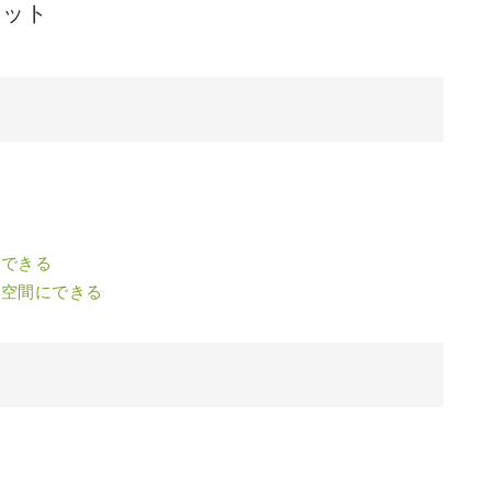
リット
い
認できる
の空間にできる