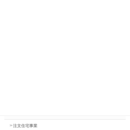
5）まとめ
狭小住宅は、工夫次第でおしゃれな部屋が実現し、どこにどん
な工夫が施されているのかとワクワクさせてくれる住居でもあ
ります。
狭小住宅をお考えのかたは、ぜひ合同会社Y.Tデザインオフィス
にご相談ください。
一緒に楽しみながらプランを練りましょう。
事業内容
注文住宅事業